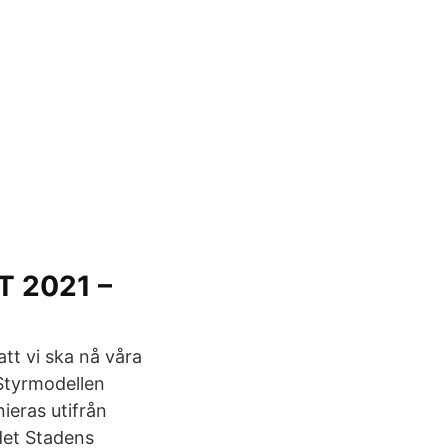
 2021 –
tt vi ska nå våra
Styrmodellen
eras utifrån
det Stadens