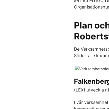
941 85 PITEÅ. T
Organisationsnu
Plan oc
Robert
De Verksamhetspl
Södertälje komm
Falkenbe
(LEX) utveckla n
I vår verksamhet
kommunövergripa