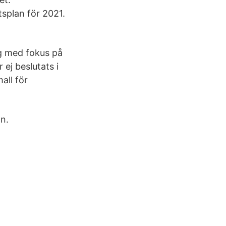
splan för 2021.
g med fokus på
ej beslutats i
ll för
n.