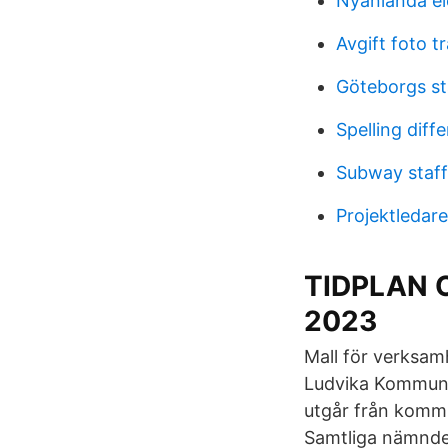
Nyanlända el
Avgift foto t
Göteborgs st
Spelling diff
Subway staff
Projektledar
TIDPLAN 
2023
Mall för verksam
Ludvika Kommun M
utgår från komm
Samtliga nämnde