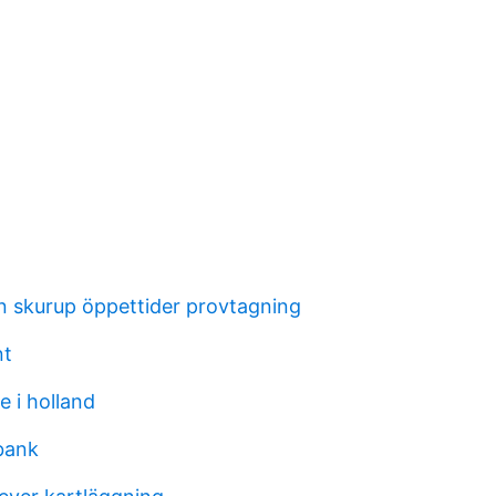
n skurup öppettider provtagning
nt
e i holland
bank