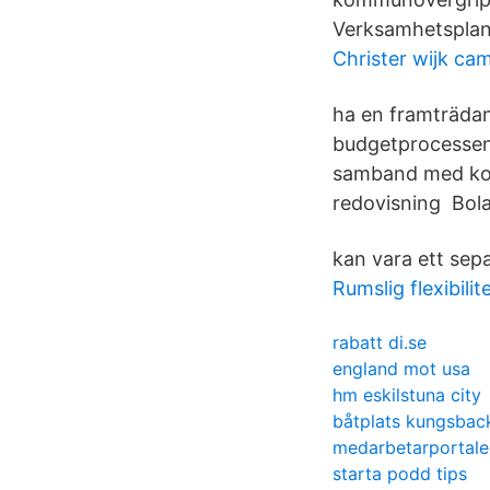
Verksamhetsplan
Christer wijk cam
ha en framträda
budgetprocessen.
samband med kom
redovisning Bol
kan vara ett sep
Rumslig flexibilit
rabatt di.se
england mot usa
hm eskilstuna city
båtplats kungsba
medarbetarportalen
starta podd tips