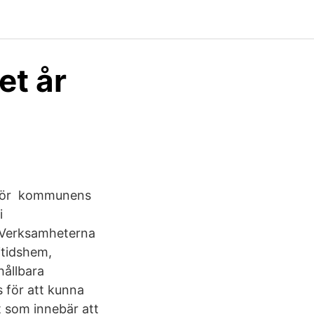
et år
ll för kommunens
i
. Verksamheterna
itidshem,
ållbara
 för att kunna
tt som innebär att