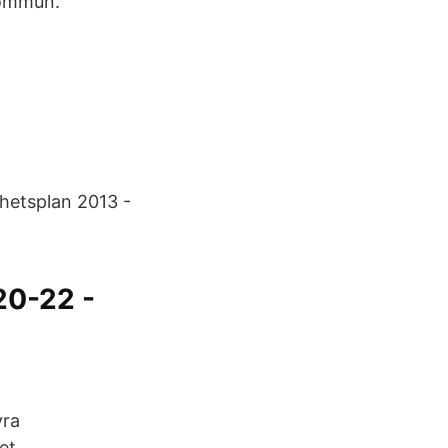
kommun.
hetsplan 2013 -
0-22 -
yra
et.