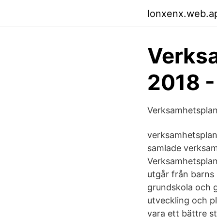
lonxenx.web.a
Verksa
2018 -
Verksamhetsplan
verksamhetsplane
samlade verksam
Verksamhetsplane
utgår från barns
grundskola och 
utveckling och p
vara ett bättre st