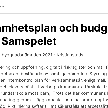
pp
mhetsplan och budg
 Samspelet
 byggnadsnämnden 2021 - Kristianstads
ring och uppföljning, digitalt i riskregister och ma
hetsplan, bestående av samtliga nämnders Styrning 
n internkontrollplan för verksamhetsår, enligt mall
 och elevers bästa. I Varbergs kommunala förskola, fr
grundsärskola möts barn, Trots det har kommunens h
lanering genom tilläggsmoduler och mallar återupptas
öd Riktlinjerna syftar till att säkerställa ett arbetssä