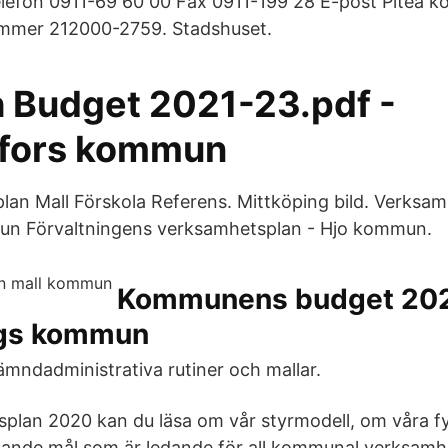
elefon 0911-69 60 00 Fax 0911-199 28 E-post Piteå 
mmer 212000-2759. Stadshuset.
h Budget 2021-23.pdf -
sfors kommun
an Mall Förskola Referens. Mittköping bild. Verksam
un Förvaltningens verksamhetsplan - Hjo kommun.
Kommunens budget 202
rgs kommun
ämndadministrativa rutiner och mallar.
splan 2020 kan du läsa om vår styrmodell, om våra f
nde mål som är ledande för all kommunal verksamh