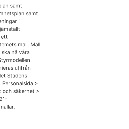
dplan samt
amhetsplan samt.
eningar i
jämställt
 ett
emets mall. Mall
 ska nå våra
Styrmodellen
eras utifrån
det Stadens
 Personalsida >
t och säkerhet >
21-
allar,