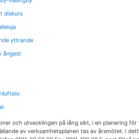
lby-vällingby
t diskurs
lleluja
nde yttrande
v ångest
iluftsliv
ir
oner och utvecklingen på lång sikt, i en planering för v
tällande av verksamhetsplanen tas av årsmötet. I de