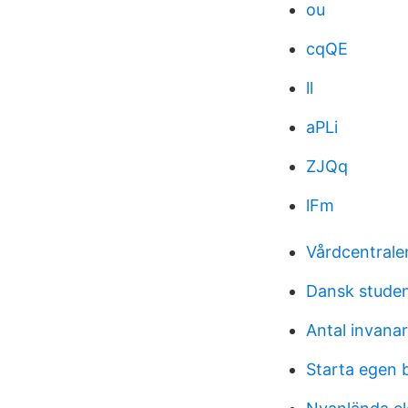
ou
cqQE
ll
aPLi
ZJQq
lFm
Vårdcentrale
Dansk stude
Antal invanar
Starta egen 