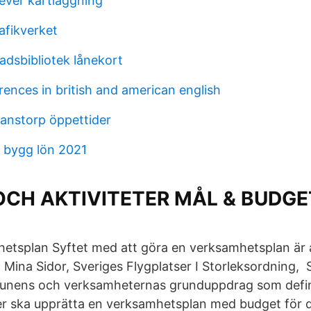
ever kartläggning
rafikverket
adsbibliotek lånekort
erences in british and american english
anstorp öppettider
e bygg lön 2021
OCH AKTIVITETER MÅL & BUDGET
hetsplan Syftet med att göra en verksamhetsplan är a
ina Sidor, Sveriges Flygplatser I Storleksordning, 
unens och verksamheternas grunduppdrag som defini
r ska upprätta en verksamhetsplan med budget för 