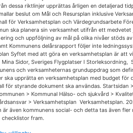
 dessa riktlinjer upprättas årligen en detaljerad ti
mallar beslut om Mål och Resursplan inklusive Verks
l mall för Verksamhetsplan och Värdegrundsarbete För
un ska planera sin verksamhet utifrån ett medvetet 
ring och uppföljning av mål på olika nivåer stöds av
t Kommunens delårsrapport följer inte ledningssyst
lan Syftet med att göra en verksamhetsplan är att vi
ina Sidor, Sveriges Flygplatser I Storleksordning, 
unens och verksamheternas grunduppdrag som defini
r ska upprätta en verksamhetsplan med budget för 
 för styrande dokument ska användas. Startsidan >
kommunen > Kommunal Hälso- och sjukvård > Kvalite
vårdsansvar > Verksamhetsplan Verksamhetsplan. 20
är även kommunens social- och detta tas även fler m
 checklistor fram.