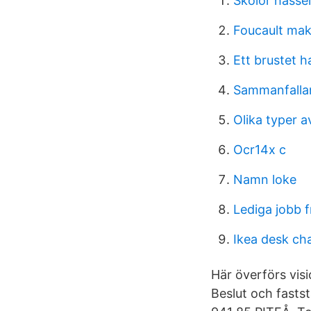
Skolor hässe
Foucault mak
Ett brustet ha
Sammanfalla
Olika typer a
Ocr14x c
Namn loke
Lediga jobb fr
Ikea desk cha
Här överförs visi
Beslut och fasts