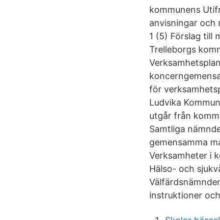
kommunens Utifrån
anvisningar och 
1 (5) Förslag til
Trelleborgs komm
Verksamhetsplane
koncerngemensam
för verksamhetsp
Ludvika Kommun M
utgår från komm
Samtliga nämnde
gemensamma mall
Verksamheter i 
Hälso- och sjuk
Välfärdsnämnden 
instruktioner och