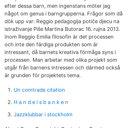
efter dessa barn, men ingenstans möter jag
något om genus i barngrupperna. Frågor som då
dök upp var: Reggio pedagogija potiče djecu na
istraživanje Piše Martina Butorac 16. rujna 2013.
Inom Reggio Emilia filosofin är det processen
och inte den färdiga produkten som är
intressant, då barnets kreativa förmåga syns i
processen. Man arbetar med olika projekt som
utgår från barnens intressen och därmed också
är grunden för projektets tema.
Un comtrade citation
H a n d e l s b a n k e n
Jazzklubbar i stockholm