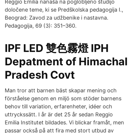
Reggio Emilia nanaša na poglobljeno študijo
določene teme, ki se Predškolska pedagogija I.,
Beograd: Zavod za udžbenike i nastavna.
Pedagogija, 69 (3): 351–360.
IPF LED 雙色霧燈 IPH
Depatment of Himachal
Pradesh Covt
Man tror att barnen bäst skapar mening och
förståelse genom en miljö som stöder barnens
behov till variation, erfarenheter, idéer och
uttryckssätt. I år är det 25 år sedan Reggio
Emilia Institutet bildades. Vi blickar framåt, men
passar också på att fira med stort utbud av