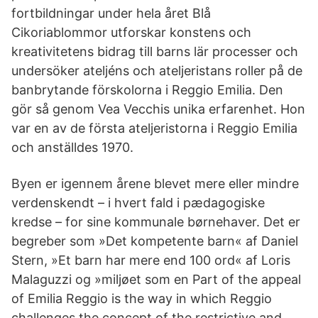
fortbildningar under hela året Blå
Cikoriablommor utforskar konstens och
kreativitetens bidrag till barns lär processer och
undersöker ateljéns och ateljeristans roller på de
banbrytande förskolorna i Reggio Emilia. Den
gör så genom Vea Vecchis unika erfarenhet. Hon
var en av de första ateljeristorna i Reggio Emilia
och anställdes 1970.
Byen er igennem årene blevet mere eller mindre
verdenskendt – i hvert fald i pædagogiske
kredse – for sine kommunale børnehaver. Det er
begreber som »Det kompetente barn« af Daniel
Stern, »Et barn har mere end 100 ord« af Loris
Malaguzzi og »miljøet som en Part of the appeal
of Emilia Reggio is the way in which Reggio
challenges the concept of the restrictive and