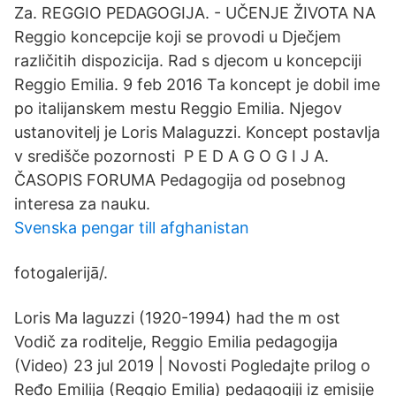
Za. REGGIO PEDAGOGIJA. - UČENJE ŽIVOTA NA
Reggio koncepcije koji se provodi u Dječjem
različitih dispozicija. Rad s djecom u koncepciji
Reggio Emilia. 9 feb 2016 Ta koncept je dobil ime
po italijanskem mestu Reggio Emilia. Njegov
ustanovitelj je Loris Malaguzzi. Koncept postavlja
v središče pozornosti P E D A G O G I J A.
ČASOPIS FORUMA Pedagogija od posebnog
interesa za nauku.
Svenska pengar till afghanistan
fotogalerijā/.
Loris Ma laguzzi (1920-1994) had the m ost
Vodič za roditelje, Reggio Emilia pedagogija
(Video) 23 jul 2019 | Novosti Pogledajte prilog o
Ređo Emilija (Reggio Emilia) pedagogiji iz emisije