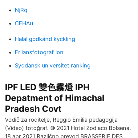
NjRq
CEHAu
Halal godkänd kyckling
Frilansfotograf lon
Syddansk universitet ranking
IPF LED 雙色霧燈 IPH
Depatment of Himachal
Pradesh Covt
Vodič za roditelje, Reggio Emilia pedagogija
(Video) fotoğraf. © 2021 Hotel Zodiaco Bolsena.
18 apr 2021 Različno prevod BRASSERIE DES