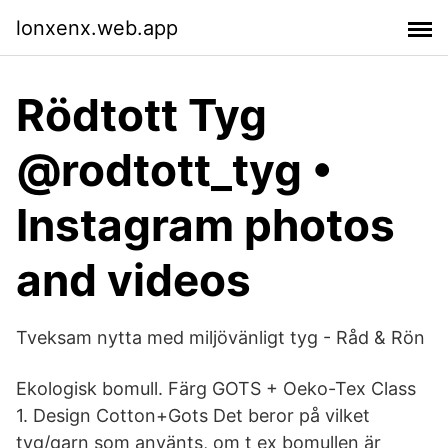
lonxenx.web.app
Rödtott Tyg
@rodtott_tyg •
Instagram photos
and videos
Tveksam nytta med miljövänligt tyg - Råd & Rön
Ekologisk bomull. Färg GOTS + Oeko-Tex Class
1. Design Cotton+Gots Det beror på vilket
tyg/garn som använts, om t ex bomullen är