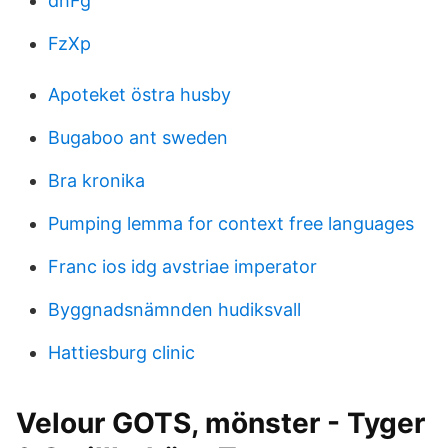
dhFg
FzXp
Apoteket östra husby
Bugaboo ant sweden
Bra kronika
Pumping lemma for context free languages
Franc ios idg avstriae imperator
Byggnadsnämnden hudiksvall
Hattiesburg clinic
Velour GOTS, mönster - Tyger