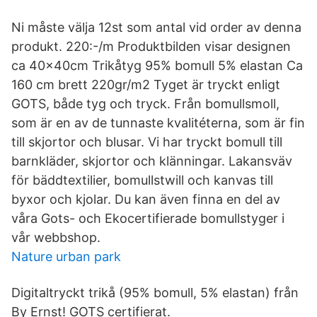
Ni måste välja 12st som antal vid order av denna
produkt. 220:-/m Produktbilden visar designen
ca 40x40cm Trikåtyg 95% bomull 5% elastan Ca
160 cm brett 220gr/m2 Tyget är tryckt enligt
GOTS, både tyg och tryck. Från bomullsmoll,
som är en av de tunnaste kvalitéterna, som är fin
till skjortor och blusar. Vi har tryckt bomull till
barnkläder, skjortor och klänningar. Lakansväv
för bäddtextilier, bomullstwill och kanvas till
byxor och kjolar. Du kan även finna en del av
våra Gots- och Ekocertifierade bomullstyger i
vår webbshop.
Nature urban park
Digitaltryckt trikå (95% bomull, 5% elastan) från
By Ernst! GOTS certifierat.