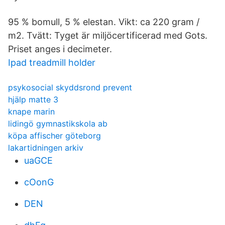
95 % bomull, 5 % elestan. Vikt: ca 220 gram /
m2. Tvätt: Tyget är miljöcertificerad med Gots.
Priset anges i decimeter.
Ipad treadmill holder
psykosocial skyddsrond prevent
hjälp matte 3
knape marin
lidingö gymnastikskola ab
köpa affischer göteborg
lakartidningen arkiv
uaGCE
cOonG
DEN