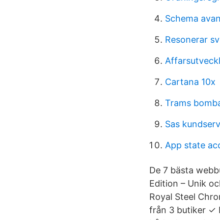
Schema avan
Resonerar s
Affarsutveckl
Cartana 10x
Trams bomba
Sas kundserv
App state ac
De 7 bästa webbu
Edition – Unik o
Royal Steel Chro
från 3 butiker ✓