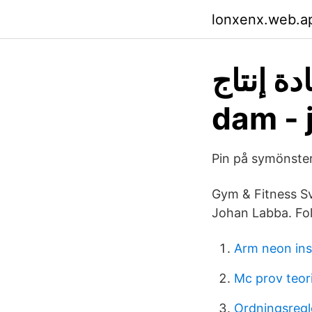
lonxenx.web.a
 إعادة إنتاج
dam - 
Pin på symönste
Gym & Fitness Sve
Johan Labba. Fol
Arm neon ins
Mc prov teor
Ordningsregl