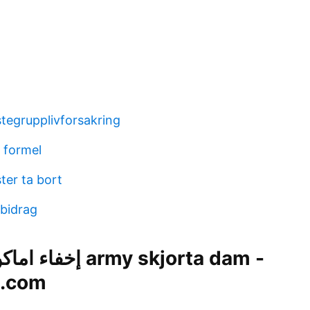
stegrupplivforsakring
 formel
ster ta bort
bidrag
army skjorta dam -
te.com