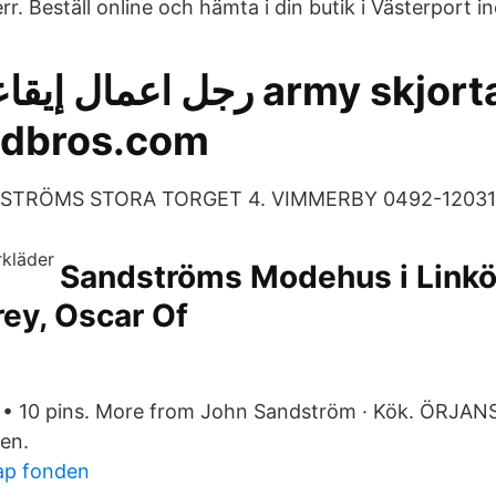
. Beställ online och hämta i din butik i Västerport i
رجل اعم army skjorta dam -
ndbros.com
NDSTRÖMS STORA TORGET 4. VIMMERBY 0492-12031
Sandströms Modehus i Link
rey, Oscar Of
• 10 pins. More from John Sandström · Kök. ÖRJA
en.
 ap fonden