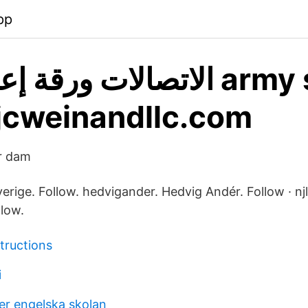
pp
الاتصالات ورقة army skjorta
jcweinandllc.com
r dam
rige. Follow. hedvigander. Hedvig Andér. Follow · njl
low.
tructions
i
er engelska skolan