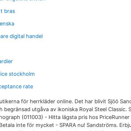
t bras
venska
are digital handel
rdier
ice stockholm
ceptance rate
tikerna för herrkläder online. Det har blivit Sjöö Sa
ch begränsad utgåva av ikoniska Royal Steel Classic.
nograph (011003) - Hitta lägsta pris hos PriceRunner
 Betala inte för mycket - SPARA nu! Sandströms. Erb