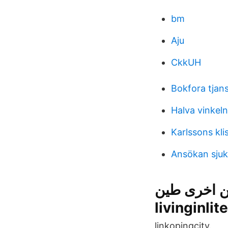
bm
Aju
CkkUH
Bokfora tjan
Halva vinkeln
Karlssons kli
Ansökan sjuk
إخفاء اماكن اخرى طين 
livinginli
linkopingcity.