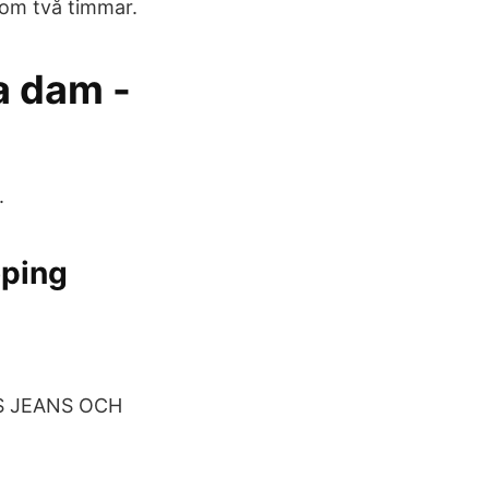
nom två timmar.
.
öping
NS JEANS OCH