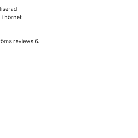
liserad
 i hörnet
röms reviews 6.