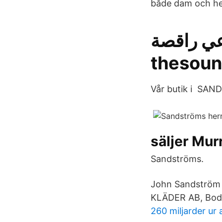
både dam och herr
ال إيقاعي راقصة
thesou
Vår butik i SA
säljer Mur
Sandströms.
John Sandström 
KLÄDER AB, Bod
260 miljarder ur