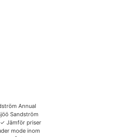
ndström Annual
 Sjöö Sandström
 ✓ Jämför priser
juder mode inom