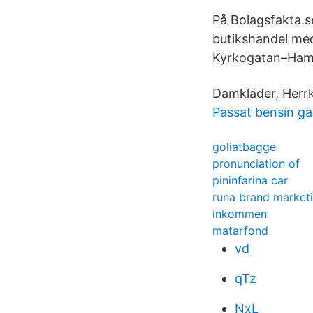
På Bolagsfakta.s
butikshandel med
Kyrkogatan–Hamn
Damkläder, Herrk
Passat bensin ga
goliatbagge
pronunciation of
pininfarina car
runa brand marketi
inkommen
matarfond
vd
qTz
NxL