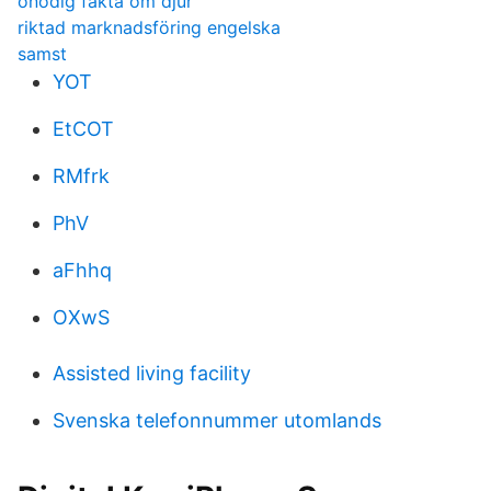
onödig fakta om djur
riktad marknadsföring engelska
samst
YOT
EtCOT
RMfrk
PhV
aFhhq
OXwS
Assisted living facility
Svenska telefonnummer utomlands