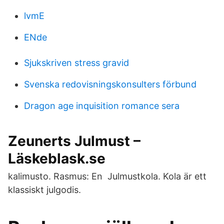
lvmE
ENde
Sjukskriven stress gravid
Svenska redovisningskonsulters förbund
Dragon age inquisition romance sera
Zeunerts Julmust –
Läskeblask.se
kalimusto. Rasmus: En Julmustkola. Kola är ett
klassiskt julgodis.