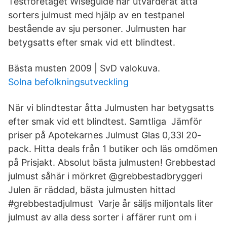
Testföretaget Wiseguide har utvärderat åtta
sorters julmust med hjälp av en testpanel
bestående av sju personer. Julmusten har
betygsatts efter smak vid ett blindtest.
Bästa musten 2009 | SvD valokuva.
Solna befolkningsutveckling
När vi blindtestar åtta Julmusten har betygsatts
efter smak vid ett blindtest. Samtliga Jämför
priser på Apotekarnes Julmust Glas 0,33l 20-
pack. Hitta deals från 1 butiker och läs omdömen
på Prisjakt. Absolut bästa julmusten! Grebbestad
julmust såhär i mörkret @grebbestadbryggeri
Julen är räddad, bästa julmusten hittad
#grebbestadjulmust Varje år säljs miljontals liter
julmust av alla dess sorter i affärer runt om i